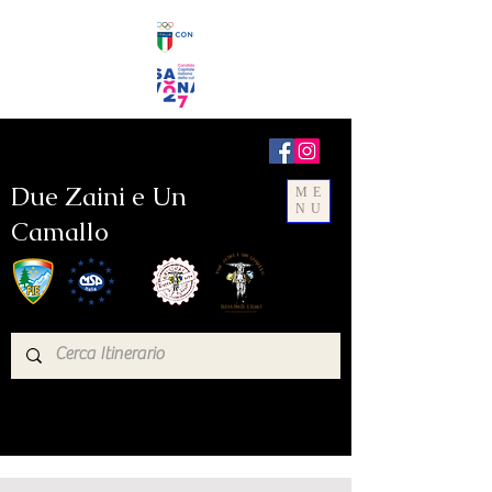
Due Zaini e Un
ME
NU
Camallo