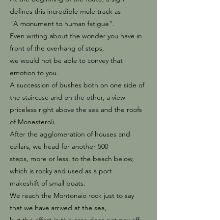
defines this incredible mule track as
"A monument to human fatigue".
Even writing about the wonder you have in
front of the overhang of steps,
we would not be able to convey that
emotion to you.
A succession of bushes both on one side of
the staircase and on the other, a view
priceless right above the sea and the roofs
of Monesteroli.
After the agglomeration of houses and
cellars, we head for another 500
steps, more or less, to the beach below,
which is rocky and used as a port
makeshift of small boats.
We reach the Montonaio rock just to say
that we have arrived at the sea,