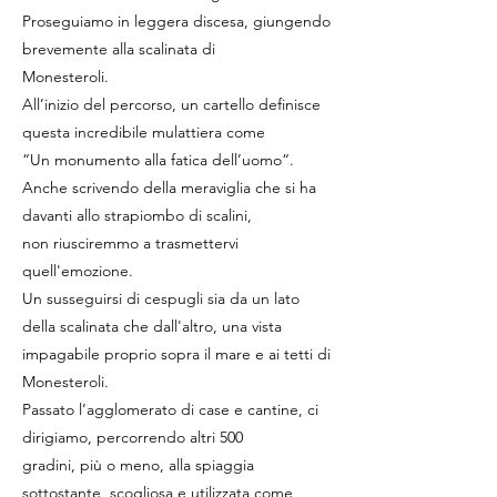
Proseguiamo in leggera discesa, giungendo
brevemente alla scalinata di
Monesteroli.
All’inizio del percorso, un cartello definisce
questa incredibile mulattiera come
“Un monumento alla fatica dell’uomo“.
Anche scrivendo della meraviglia che si ha
davanti allo strapiombo di scalini,
non riusciremmo a trasmettervi
quell'emozione.
Un susseguirsi di cespugli sia da un lato
della scalinata che dall'altro, una vista
impagabile proprio sopra il mare e ai tetti di
Monesteroli.
Passato l’agglomerato di case e cantine, ci
dirigiamo, percorrendo altri 500
gradini, più o meno, alla spiaggia
sottostante, scogliosa e utilizzata come