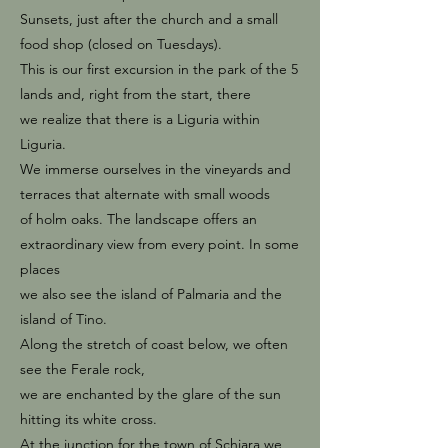
Sunsets, just after the church and a small
food shop (closed on Tuesdays).
This is our first excursion in the park of the 5
lands and, right from the start, there
we realize that there is a Liguria within
Liguria.
We immerse ourselves in the vineyards and
terraces that alternate with small woods
of holm oaks. The landscape offers an
extraordinary view from every point. In some
places
we also see the island of Palmaria and the
island of Tino.
Along the stretch of coast below, we often
see the Ferale rock,
we are enchanted by the glare of the sun
hitting its white cross.
At the junction for the town of Schiara we