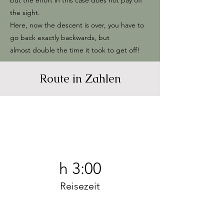
but the effort in this case does not pay off
the sight.
Here, now the descent is over, you have to
go back exactly backwards, but
almost double the time it took to get off!
Route in Zahlen
h 3:00
Reisezeit