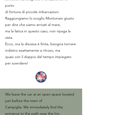
porto
di fortuna di piccole imbarcazioni.
Raggiungiamo lo scoglio Montonaio giusto
per dire che siamo arrivati al mare,
ma la fatica in questo caso, non ripaga la
vista.
Ecco, ora la discesa è finita, bisogna tornare
indietro esattamente a ritroso, ma
quasi con il doppio del tempo impiegato
per scendere!
We leave the car at an open space located
just before the town of
Campiglia. We immediately find the
entrance to the path near the Inn