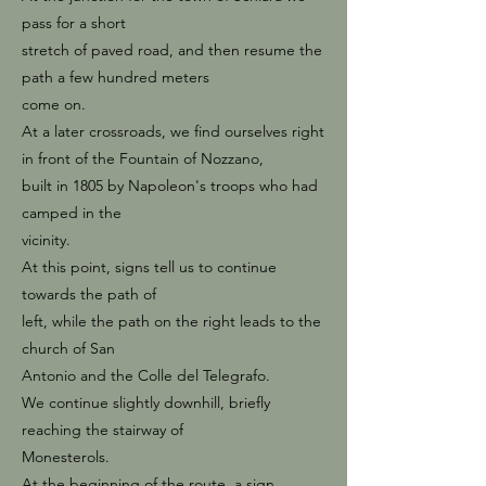
pass for a short
stretch of paved road, and then resume the
path a few hundred meters
come on.
At a later crossroads, we find ourselves right
in front of the Fountain of Nozzano,
built in 1805 by Napoleon's troops who had
camped in the
vicinity.
At this point, signs tell us to continue
towards the path of
left, while the path on the right leads to the
church of San
Antonio and the Colle del Telegrafo.
We continue slightly downhill, briefly
reaching the stairway of
Monesterols.
At the beginning of the route, a sign