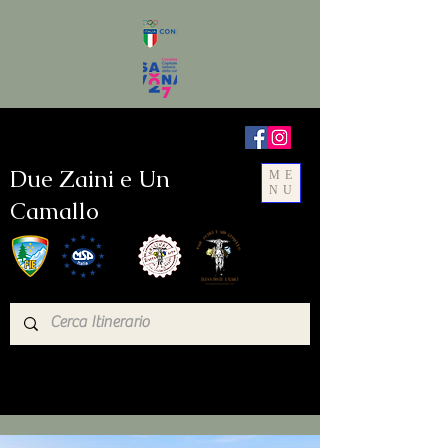
Due Zaini e Un
ME
NU
Camallo