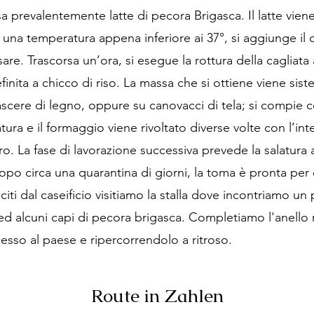
sa prevalentemente latte di pecora Brigasca. Il latte vien
una temperatura appena inferiore ai 37°, si aggiunge il ca
osare. Trascorsa un’ora, si esegue la rottura della cagliata
inita a chicco di riso. La massa che si ottiene viene sis
 fascere di legno, oppure su canovacci di tela; si compie 
ura e il formaggio viene rivoltato diverse volte con l’int
ro. La fase di lavorazione successiva prevede la salatura 
opo circa una quarantina di giorni, la toma è pronta per
ti dal caseificio visitiamo la stalla dove incontriamo un p
d alcuni capi di pecora brigasca. Completiamo l'anello r
cesso al paese e ripercorrendolo a ritroso.
Route in Zahlen