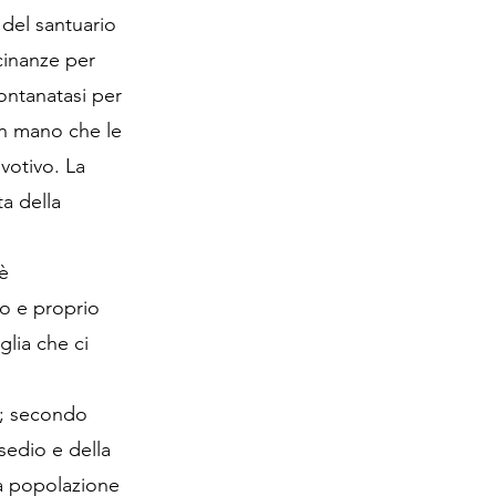
 del santuario
icinanze per
lontanatasi per
in mano che le
votivo. La
ta della
 è
mo e proprio
glia che ci
); secondo
ssedio e della
la popolazione