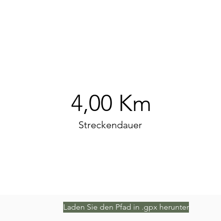
4,00 Km
Streckendauer
Laden Sie den Pfad in .gpx herunter