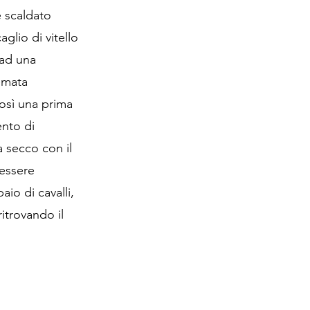
e scaldato
glio di vitello
 ad una
temata
così una prima
ento di
a secco con il
 essere
aio di cavalli,
itrovando il