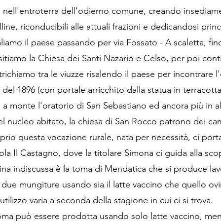
tti nell'entroterra dell'odierno comune, creando insediamen
olline, riconducibili alle attuali frazioni e dedicandosi pri
aliamo il paese passando per via Fossato - A scaletta, fin
itiamo la Chiesa dei Santi Nazario e Celso, per poi conti
trichiamo tra le viuzze risalendo il paese per incontrare l'
del 1896 (con portale arricchito dalla statua in terracotta
ù a monte l'oratorio di San Sebastiano ed ancora più in al
l nucleo abitato, la chiesa di San Rocco patrono dei cam
prio questa vocazione rurale, nata per necessità, ci porta
ola Il Castagno, dove la titolare Simona ci guida alla sc
gina indiscussa è la toma di Mendatica che si produce lavo
 due mungiture usando sia il latte vaccino che quello ovi
tilizzo varia a seconda della stagione in cui ci si trova.
toma può essere prodotta usando solo latte vaccino, men