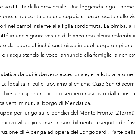
sostituita dalla provinciale. Una leggenda lega il nome
uzione: si racconta che una coppia si fosse recata nelle v
vori nei campi insieme alla figlia sordomuta. La bimba, al
atté in una signora vestita di bianco con alcuni colombi 
are dal padre affinché costruisse in quel luogo un pilone 
e riacquistando la voce, annunciò alla famiglia la richies
ndatica da qui è davvero eccezionale, e la foto a lato ne
 La località in cui ci troviamo si chiama Case San Giaco
a chiesa, si apre un piccolo sentiero nascosto dalla bosca
ca venti minuti, al borgo di Mendatica.
viluppa per lungo sulle pendici del Monte Frontè (2157mt
 primitivo villaggio sorse presumibilmente a seguito dell'a
truzione di Albenga ad opera dei Longobardi. Parte del