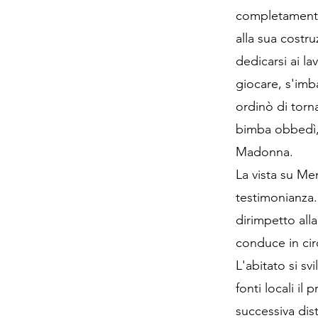
completamente 
alla sua costr
dedicarsi ai la
giocare, s'imb
ordinò di torn
bimba obbedì, 
Madonna.
La vista su Me
testimonianza.
dirimpetto all
conduce in cir
L'abitato si s
fonti locali il
successiva dis