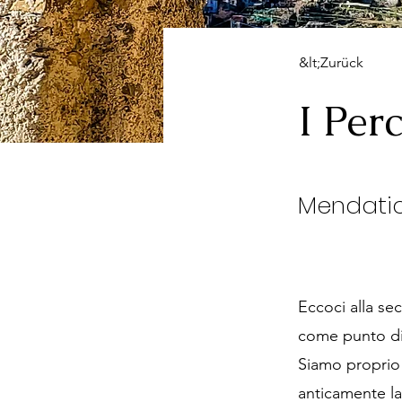
&lt;Zurück
I Per
Mendati
Eccoci alla se
come punto di 
Siamo proprio 
anticamente la