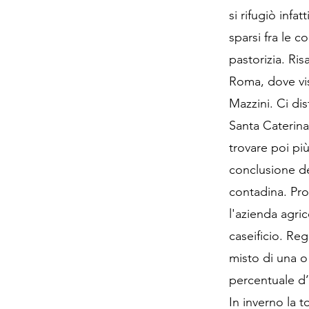
si rifugiò infa
sparsi fra le c
pastorizia. Ris
Roma, dove vis
Mazzini. Ci dis
Santa Caterina 
trovare poi pi
conclusione de
contadina. Pro
l'azienda agric
caseificio. Re
misto di una o
percentuale d’u
In inverno la 