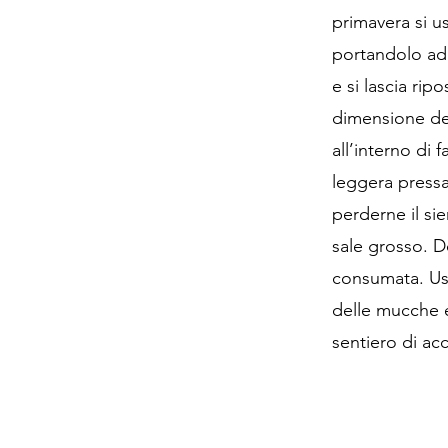
primavera si u
portandolo ad 
e si lascia rip
dimensione def
all’interno di
leggera pressat
perderne il sie
sale grosso. D
consumata. Usci
delle mucche e
sentiero di ac