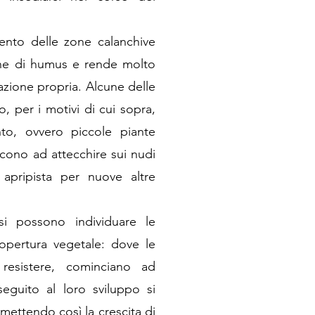
mento delle zone calanchive
one di humus e rende molto
etazione propria. Alcune delle
o, per i motivi di cui sopra,
to, ovvero piccole piante
scono ad attecchire sui nudi
 apripista per nuove altre
si possono individuare le
copertura vegetale: dove le
resistere, cominciano ad
 seguito al loro sviluppo si
mettendo così la crescita di