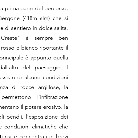
 la prima parte del percorso,
Bergone (418m slm) che si
 di sentiero in dolce salita.
le Creste" è sempre ben
osso e bianco riportante il
 principale è appunto quella
all'alto del paesaggio. I
ussistono alcune condizioni
nza di rocce argillose, la
rmettono l'infiltrazione
mentano il potere erosivo, la
li pendii, l'esposizione dei
le condizioni climatiche che
ensi e concentrati in brevi