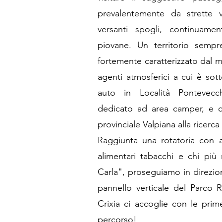
prevalentemente da strette v
versanti spogli, continuame
piovane. Un territorio semp
fortemente caratterizzato dal 
agenti atmosferici a cui è sot
auto in Località Pontevecc
dedicato ad area camper, e ci
provinciale Valpiana alla ricerca 
Raggiunta una rotatoria con a 
alimentari tabacchi e chi più
Carla", proseguiamo in direzio
pannello verticale del Parco 
Crixia ci accoglie con le prime
percorso!