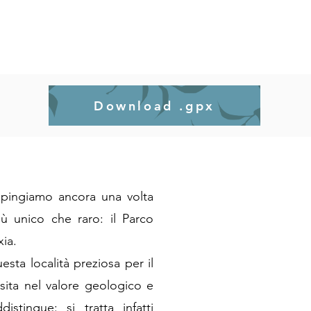
Download .gpx
 spingiamo ancora una volta
ù unico che raro: il Parco
xia.
esta località preziosa per il
nsita nel valore geologico e
istingue: si tratta infatti