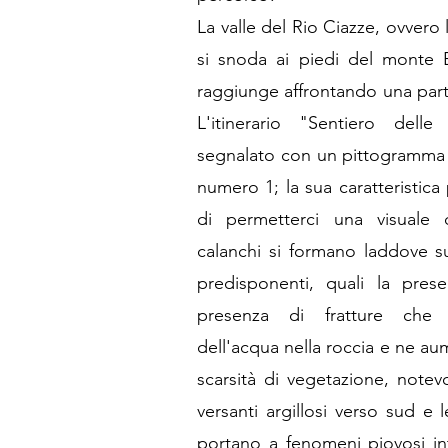
La valle del Rio Ciazze, ovvero
si snoda ai piedi del monte 
raggiunge affrontando una parte
L'itinerario "Sentiero del
segnalato con un pittogramma r
numero 1; la sua caratteristica
di permetterci una visuale d
calanchi si formano laddove s
predisponenti, quali la prese
presenza di fratture che pe
dell'acqua nella roccia e ne au
scarsità di vegetazione, notevo
versanti argillosi verso sud e 
portano a fenomeni piovosi int