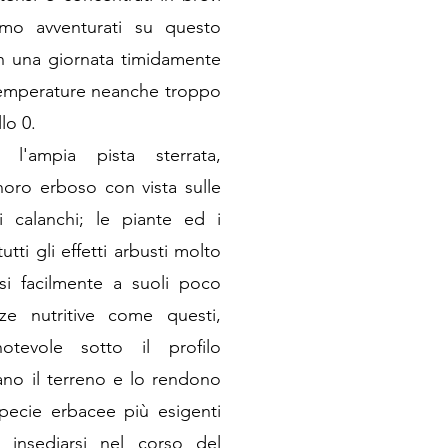
amo avventurati su questo
n una giornata timidamente
i temperature neanche troppo
lo 0.
l'ampia pista sterrata,
oro erboso con vista sulle
mi calanchi; le piante ed i
ti gli effetti arbusti molto
rsi facilmente a suoli poco
ze nutritive come questi,
tevole sotto il profilo
cano il terreno e lo rendono
specie erbacee più esigenti
 insediarsi nel corso del