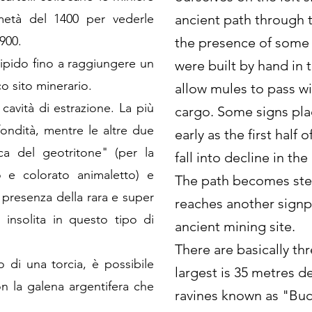
metà del 1400 per vederle
ancient path through t
1900.
the presence of some 
ripido fino a raggiungere un
were built by hand in 
co sito minerario.
allow mules to pass wi
 cavità di estrazione. La più
cargo. Some signs pla
ondità, mentre le altre due
early as the first half
ca del geotritone" (per la
fall into decline in the
 e colorato animaletto) e
The path becomes stee
 presenza della rara e super
reaches another signpo
 insolita in questo tipo di
ancient mining site.
There are basically th
zzo di una torcia, è possibile
largest is 35 metres d
n la galena argentifera che
ravines known as "Buca