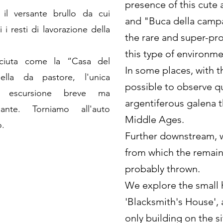
presence of this cute a
il versante brullo da cui
and "Buca della campa
i resti di lavorazione della
the rare and super-pro
this type of environme
sciuta come la “Casa del
In some places, with th
lla da pastore, l'unica
possible to observe qu
n escursione breve ma
argentiferous galena 
ante. Torniamo all'auto
Middle Ages.
o.
Further downstream, w
from which the remain
probably thrown.
We explore the small
'Blacksmith's House', 
only building on the si