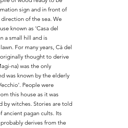
 pile of wood ready to be
ormation sign and in front of
e direction of the sea. We
use known as 'Casa del
 a small hill and is
 lawn. For many years, Cà del
riginally thought to derive
agi-na) was the only
and was known by the elderly
Vecchio'. People were
rom this house as it was
 by witches. Stories are told
f ancient pagan cults. Its
 probably derives from the