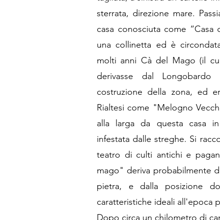
sterrata, direzione mare. Pass
casa conosciuta come “Casa 
una collinetta ed è circonda
molti anni Cà del Mago (il cu
derivasse dal Longobardo M
costruzione della zona, ed er
Rialtesi come "Melogno Vecchio
alla larga da questa casa i
infestata dalle streghe. Si rac
teatro di culti antichi e pag
mago" deriva probabilmente da
pietra, e dalla posizione d
caratteristiche ideali all'epoca p
Dopo circa un chilometro di cam