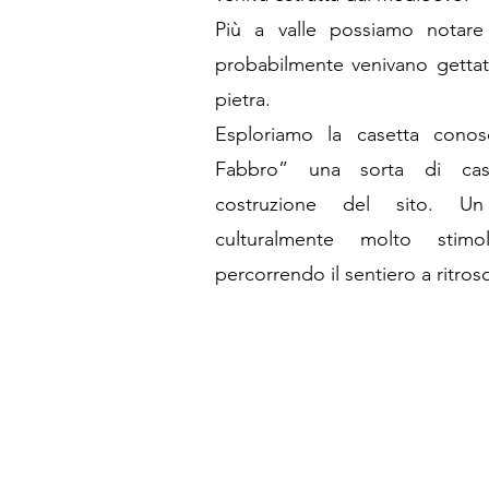
Più a valle possiamo notare 
probabilmente venivano gettati 
pietra.
Esploriamo la casetta cono
Fabbro” una sorta di case
costruzione del sito. U
culturalmente molto stimol
percorrendo il sentiero a ritros