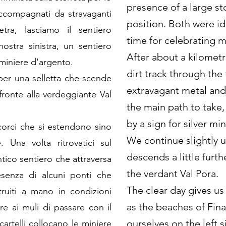
presence of a large s
ccompagnati da stravaganti
position. Both were ide
etra, lasciamo il sentiero
time for celebrating ma
nostra sinistra, un sentiero
After about a kilometr
 miniere d'argento.
dirt track through th
per una selletta che scende
extravagant metal and 
ronte alla verdeggiante Val
the main path to take,
by a sign for silver mi
scorci che si estendono sino
We continue slightly u
. Una volta ritrovatici sul
descends a little furth
ntico sentiero che attraversa
the verdant Val Pora.
esenza di alcuni ponti che
The clear day gives us
ruiti a mano in condizioni
as the beaches of Fina
e ai muli di passare con il
ourselves on the left 
cartelli collocano le miniere