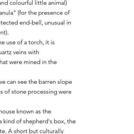
nd colourful little animal)
nula" (for the presence of
tected end-bell, unusual in
nt).
e use of a torch, it is
artz veins with
that were mined in the
e can see the barren slope
s of stone processing were
 house known as the
a kind of shepherd's box, the
te. A short but culturally