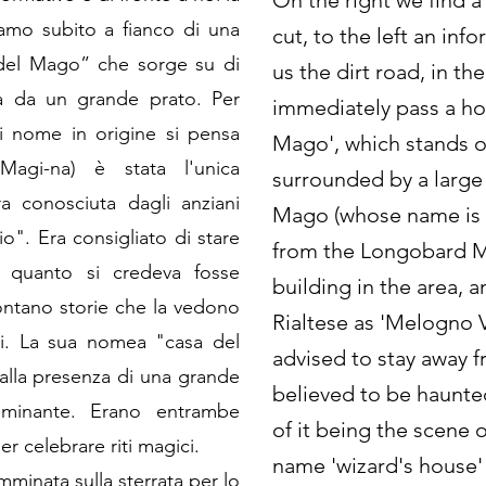
On the right we find a
iamo subito a fianco di una
cut, to the left an inf
del Mago” che sorge su di
us the dirt road, in th
ta da un grande prato. Per
immediately pass a ho
i nome in origine si pensa
Mago', which stands on
agi-na) è stata l'unica
surrounded by a large
a conosciuta dagli anziani
Mago (whose name is o
". Era consigliato di stare
from the Longobard M
n quanto si credeva fosse
building in the area, 
contano storie che la vedono
Rialtese as 'Melogno 
ani. La sua nomea "casa del
advised to stay away f
lla presenza di una grande
believed to be haunted
ominante. Erano entrambe
of it being the scene o
er celebrare riti magici.
name 'wizard's house'
minata sulla sterrata per lo