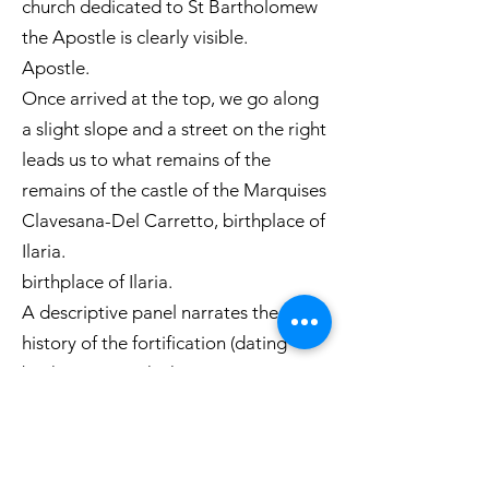
church dedicated to St Bartholomew
the Apostle is clearly visible.
Apostle.
Once arrived at the top, we go along
a slight slope and a street on the right
leads us to what remains of the
remains of the castle of the Marquises
Clavesana-Del Carretto, birthplace of
Ilaria.
birthplace of Ilaria.
A descriptive panel narrates the
history of the fortification (dating
back to 1233) which
which, together with the surrounding
forts of Conscente (in the first issue of
our magazine) and