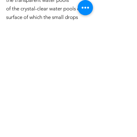
the transparent water pools
of the crystal-clear water pools on the
surface of which the small drops
falling from above
the surface of which the small drops
falling from above form infinite
circles, which are truly suggestive.
The temperature inside the caves is
fixed at 16°, which made us think of
wearing a jacket, without any
to enter with a jacket, without
however dwelling on another
important fact... the humidity rate.
humidity rate of 96%! The tour lasts a
total of 40
The tour lasts a total of 40 minutes