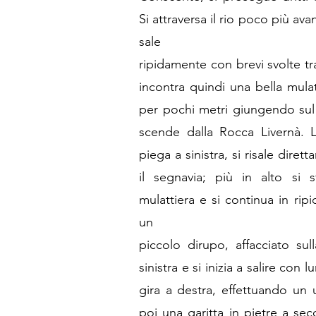
Si attraversa il rio poco più ava
sale
ripidamente con brevi svolte tra
incontra quindi una bella mulat
per pochi metri giungendo sul 
scende dalla Rocca Livernà. L
piega a sinistra, si risale dir
il segnavia; più in alto si s
mulattiera e si continua in ripi
un
piccolo dirupo, affacciato sul
sinistra e si inizia a salire con 
gira a destra, effettuando un 
poi una garitta in pietre a sec