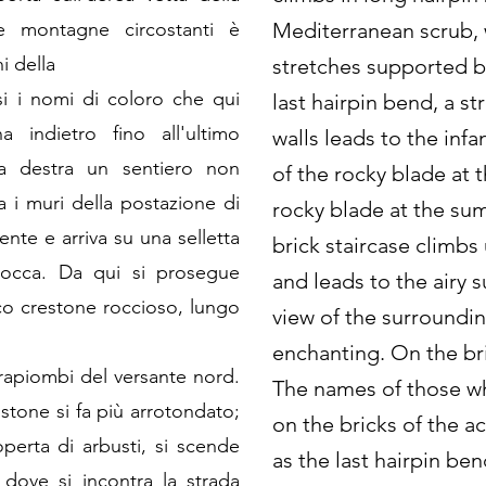
le montagne circostanti è
Mediterranean scrub, 
i della
stretches supported by
si i nomi di coloro che qui
last hairpin bend, a s
na indietro fino all'ultimo
walls leads to the infa
a destra un sentiero non
of the rocky blade at 
a i muri della postazione di
rocky blade at the su
nte e arriva su una selletta
brick staircase climb
 rocca. Da qui si prosegue
and leads to the airy 
co crestone roccioso, lungo
view of the surroundin
enchanting. On the bri
trapiombi del versante nord.
The names of those w
stone si fa più arrotondato;
on the bricks of the a
perta di arbusti, si scende
as the last hairpin be
 dove si incontra la strada