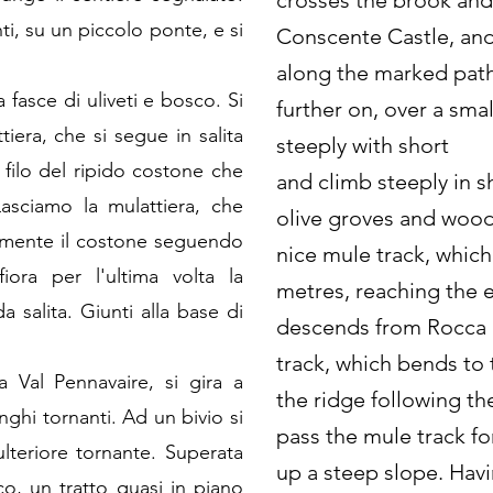
crosses the brook and
nti, su un piccolo ponte, e si
Conscente Castle, and
along the marked path.
 fasce di uliveti e bosco. Si
further on, over a sma
tiera, che si segue in salita
steeply with short
filo del ripido costone che
and climb steeply in s
asciamo la mulattiera, che
olive groves and woo
ettamente il costone seguendo
nice mule track, which
fiora per l'ultima volta la
metres, reaching the e
da salita. Giunti alla base di
descends from Rocca L
track, which bends to t
la Val Pennavaire, si gira a
the ridge following the
lunghi tornanti. Ad un bivio si
pass the mule track fo
ulteriore tornante. Superata
up a steep slope. Hav
co, un tratto quasi in piano