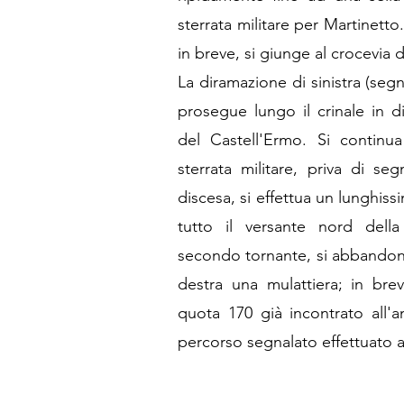
sterrata militare per Martinetto
in breve, si giunge al crocevia d
La diramazione di sinistra (seg
prosegue lungo il crinale in 
del Castell'Ermo. Si continu
sterrata militare, priva di se
discesa, si effettua un lunghiss
tutto il versante nord della
secondo tornante, si abbandona
destra una mulattiera; in bre
quota 170 già incontrato all'
percorso segnalato effettuato all