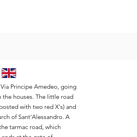
 Via Principe Amedeo, going
the houses. The little road
nposted with two red X's) and
urch of Sant'Alessandro. A
e the tarmac road, which