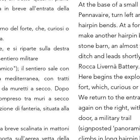
At the base of a small
in breve all'entrata della
Pennavaire, turn left a
hairpin bends. At a for
erno del forte, che, curiosi o
make another hairpin 
a.
stone barn, an almost 
e, e si riparte sulla destra
ditch and leads shortl
entiero militare
Rocca Livernà Battery.
mico"); il sentiero sale con
Here begins the explor
a mediterranea, con tratti
fort, which, curious or
i da muretti a secco. Dopo
We return to the entra
 compreso tra muri a secco
again on the right, wi
ione di fanteria, situata alla
door, a military trail
(signposted 'panoramic
a breve scalinata in mattoni
climbs in long hairpi
porta sull'aerea vetta della