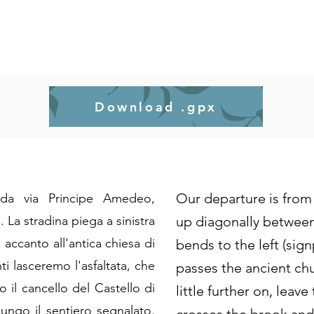
Download .gpx
Our departure is from
 da via Principe Amedeo,
. La stradina piega a sinistra
up diagonally between 
 accanto all'antica chiesa di
bends to the left (sig
i lasceremo l'asfaltata, che
passes the ancient ch
ro il cancello del Castello di
little further on, leav
lungo il sentiero segnalato.