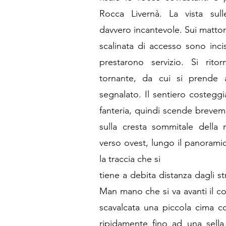
Rocca Livernà. La vista sul
davvero incantevole. Sui matton
scalinata di accesso sono inci
prestarono servizio. Si ritor
tornante, da cui si prende 
segnalato. Il sentiero costeggi
fanteria, quindi scende breveme
sulla cresta sommitale della
verso ovest, lungo il panorami
la traccia che si
tiene a debita distanza dagli s
Man mano che si va avanti il co
scavalcata una piccola cima co
ripidamente fino ad una sella