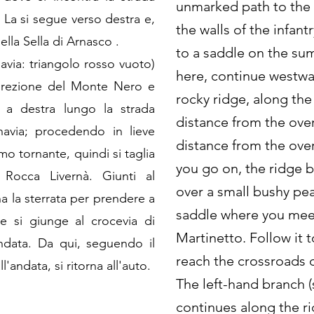
unmarked path to the 
. La si segue verso destra e,
the walls of the infant
ella Sella di Arnasco .
to a saddle on the su
navia: triangolo rosso vuoto)
here, continue westw
direzione del Monte Nero e
rocky ridge, along the
a a destra lungo la strada
distance from the ove
gnavia; procedendo in lieve
distance from the ove
imo tornante, quindi si taglia
you go on, the ridge
 Rocca Livernà. Giunti al
over a small bushy pe
 la sterrata per prendere a
saddle where you meet 
ve si giunge al crocevia di
Martinetto. Follow it t
andata. Da qui, seguendo il
reach the crossroads o
'andata, si ritorna all'auto.
The left-hand branch (
continues along the ri