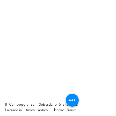
Il Campeggio San Sebastiano è situato a 
Laigueglia, tipico antico  borgo ligure, 
presente nella guida ‘i Borghi più belli 