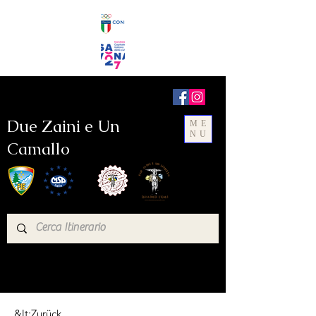
Due Zaini e Un
ME
NU
Camallo
&lt;Zurück