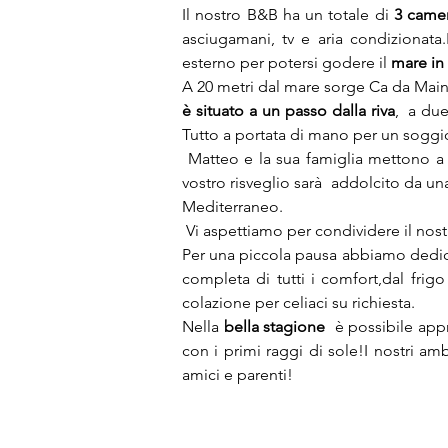
Il nostro B&B ha un totale di 
3 camer
asciugamani, tv e aria condizionata
esterno per potersi godere il 
mare in 
A 20 metri dal mare sorge Ca da Maina,
è situato a un passo dalla riva
,  a du
Tutto a portata di mano per un soggior
 Matteo e la sua famiglia mettono a disposizione tre camere dotate di  tutti i comfort, con bagno privato e balcone. Il 
vostro risveglio sarà  addolcito da una
Mediterraneo.

 Vi aspettiamo per condividere il nos
Per una piccola pausa abbiamo dedic
completa di tutti i comfort,dal frigo
colazione per celiaci su richiesta.
Nella
 bella stagione
  è possibile app
con i primi raggi di sole!I nostri amb
amici e parenti!