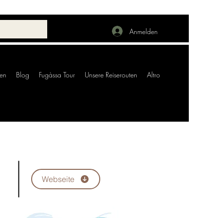
Anmelden
gen
Blog
Fugàssa Tour
Unsere Reiserouten
Altro
Webseite