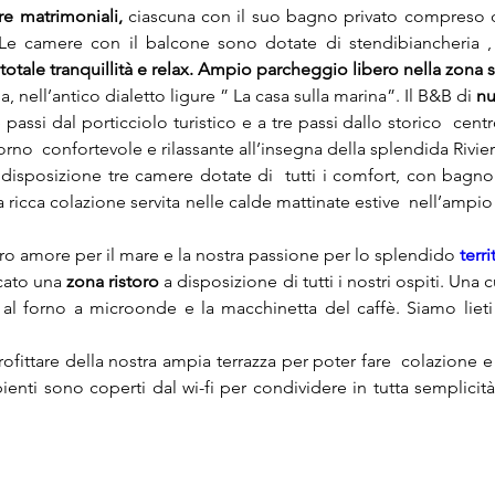
e matrimoniali,
 ciascuna con il suo bagno privato compreso d
.Le camere con il balcone sono dotate di stendibiancheria , 
totale tranquillità e relax. Ampio parcheggio libero nella zona s
 nell’antico dialetto ligure ” La casa sulla marina”. Il B&B di 
nu
e passi dal porticciolo turistico e a tre passi dallo storico  cent
no  confortevole e rilassante all’insegna della splendida Rivier
 ricca colazione servita nelle calde mattinate estive  nell’ampio 
tro amore per il mare e la nostra passione per lo splendido
 terr
ato una 
zona ristoro
 a disposizione di tutti i nostri ospiti. Una cu
 al forno a microonde e la macchinetta del caffè. Siamo lieti d
rofittare della nostra ampia terrazza per poter fare  colazione e 
ienti sono coperti dal wi-fi per condividere in tutta semplicità