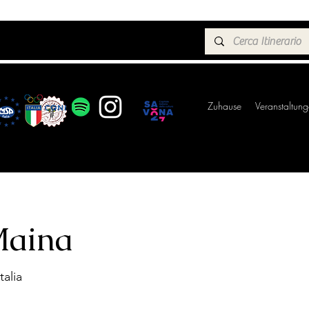
Zuhause
Veranstaltun
Maina
talia