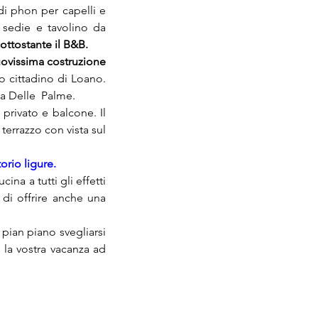
i phon per capelli e 
sedie e tavolino da 
ottostante il B&B.
ovissima costruzione 
ro cittadino di Loano. 
a Delle  Palme.

terrazzo con vista sul 
itorio ligure.
cina a tutti gli effetti 
i offrire anche una  
pian piano svegliarsi 
 la vostra vacanza ad 