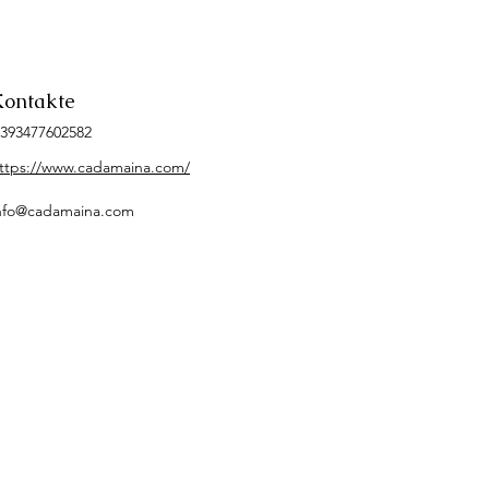
Kontakte
393477602582
ttps://www.cadamaina.com/
nfo@cadamaina.com