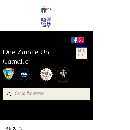
Due Zaini e Un
ME
NU
Camallo
&lt;Zurück