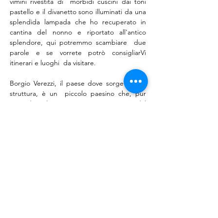
vimini rivestita di  morbidi cuscini dai toni 
pastello e il divanetto sono illuminati da una  
splendida lampada che ho recuperato in 
cantina del nonno e riportato all'antico 
splendore, qui potremmo scambiare  due 
parole e se vorrete potrò consigliarVi 
itinerari e luoghi  da visitare.     

Borgio Verezzi, il paese dove sorge la mia 
struttura, è un  piccolo paesino che, pur 
essendo sul mare, non è stato invaso dal  
turismo di massa ma ha mantenuto un 
carattere tipico.     

La posizione offre numerosi vantaggi, oltre 
che la vicinanza  alle spiagge le quali distano 
pochi minuti a piedi, la casa si trova nel  
centro storico, su di una collinetta che 
domina il paese. Alle sue spalle, facilmente 
raggiungibili a  piedi attraverso i "caruggi" 
ci sono le grotte Valdemino, famose per la  
varietà di scenari al loro interno e  che 
vantano il nome di grotte più colorate 