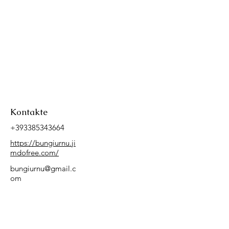
Kontakte
+393385343664
https://bungiurnu.ji
mdofree.com/
bungiurnu@gmail.c
om