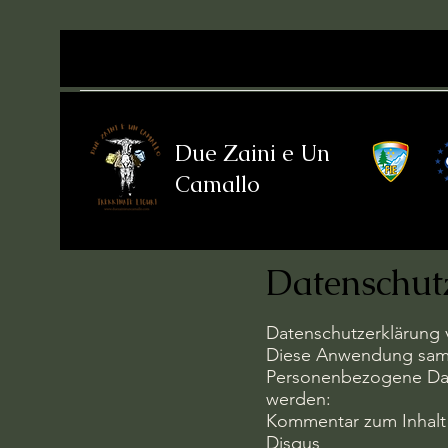
Due Zaini e Un
Camallo
Datenschu
Datenschutzerklärung
Diese Anwendung samm
Personenbezogene Dat
werden:
Kommentar zum Inhalt
Disqus