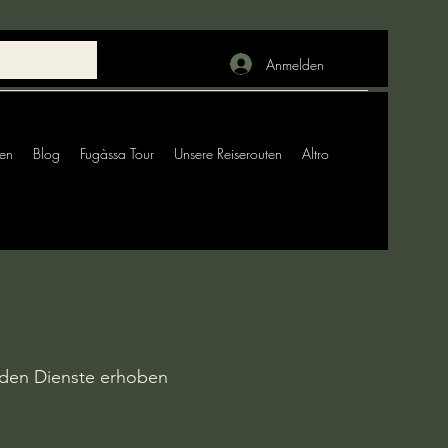
Anmelden
gen
Blog
Fugàssa Tour
Unsere Reiserouten
Altro
den Dienste erhoben